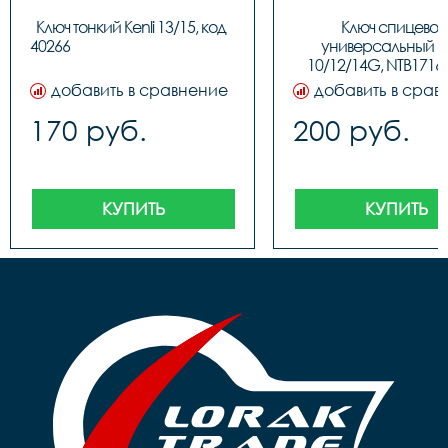
Ключ тонкий Kenli 13/15, код 
Ключ спицевой 
40266									
универсальный Ken
10/12/14G, NTB17168,
10205
добавить в сравнение
добавить в срав
170 руб.
200 руб.
КУПИТЬ
КУПИТЬ