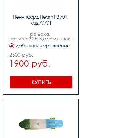
Пенниборд Heam PB 701, 
код 77701
pp дека, 
размер:22.5x6,алюминиевая 
платформа 3.25,колеса 
добавить в сравнение
69x45mm 85a pu с 
подствекой,подшипники 
2500 руб.
abec7,амортизаторы 90a 
1900 руб.
color pu
КУПИТЬ