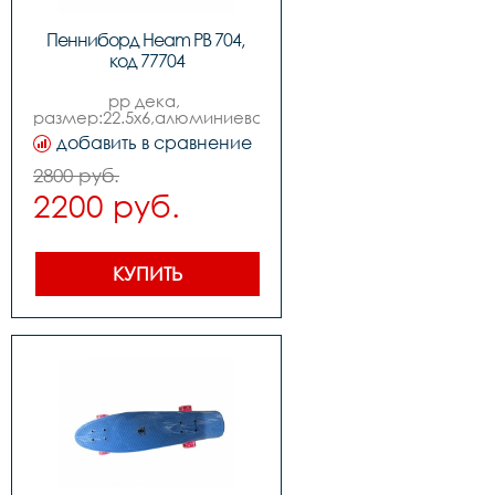
Пенниборд Heam PB 704, 
код 77704
pp дека, 
размер:22.5x6,алюминиевая 
платформа 3.25,колеса 
добавить в сравнение
69x45mm 85a pu с 
подсветкой,подшипники 
2800 руб.
abec7,амортизаторы 90a 
2200 руб.
color pu
КУПИТЬ