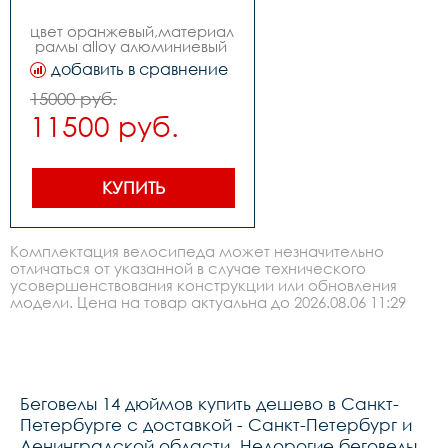
цвет оранжевый,материал 
рамы alloy алюминиевый 
сплав,вилка алюминиевый 
добавить в сравнение
сплав,количество 
скоростей 1,передний 
15000 руб.
переключатель -,задний 
11500 руб.
переключатель -,передний 
тормоз -,задний тормоз 
ручной,манетки -,шатуны 
под квадрат,каретка 
картридж,задние звезды 
КУПИТЬ
-,втулки alloy на 
промах,покрышки 
14*2,125,обода алюминий 
lorak,цепь-,руль есть,вынос 
Комплектация велосипеда может незначительно
zoom 
отличаться от указанной в случае технического
безрезьбовой,подседельный 
усовершенствования конструкции или обновления
штырь сталь,рулевая 
колонка fp,седло lorak 
модели. Цена на товар актуальна до 2026.08.06 11:29
bb,педали -,вес 4,0 кг.
Беговелы 14 дюймов купить дешево в Санкт-
Петербурге с доставкой - Санкт-Петербург и
Ленинградской области. Недорогие беговелы