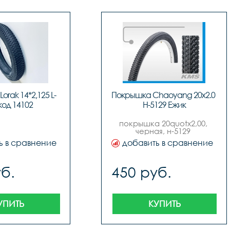
rak 14*2,125 L-
Покрышка Chaoyang 20x2.0   
 код 14102
H-5129 Ежик
покрышка 20quotх2,00, 
черная, н-5129 
quotежикquot, 
ь в сравнение
добавить в сравнение
quotchaoyangquot
б.
450 руб.
УПИТЬ
КУПИТЬ