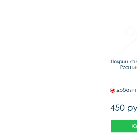
Покрышка EX
Росшин
добавит
450 ру
К