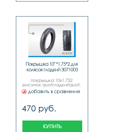
Покрышка 10" *1.75*2 для 
колясок гладкий 3071003
покрышка 10х1.752 
рисунок quotгладкийquot, 
для детских колясок и 
добавить в сравнение
трехколесных 
велосипедов
470 руб.
КУПИТЬ