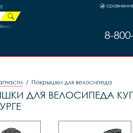
сравнени
рг
ой под диск 6 болтов (32отв.) X82335
8-800
апчасти
Покрышки для велосипеда
/
ШКИ ДЛЯ ВЕЛОСИПЕДА КУП
УРГЕ