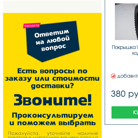
Покрышка WT
ко
добавит
380 ру
К