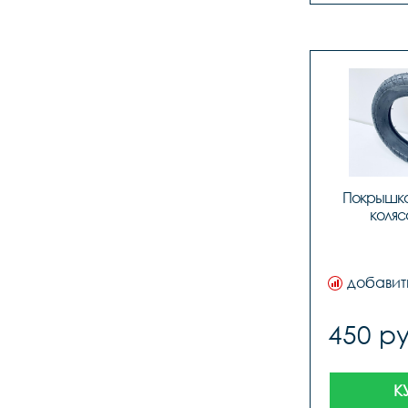
Покрышка 1
коляс
добавит
450 ру
К