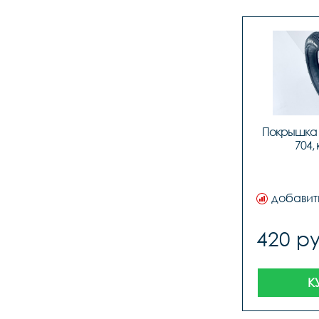
Покрышка Lo
704,
добавит
420 ру
К