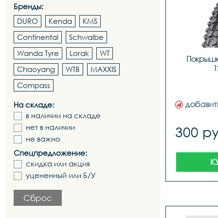
Бренды:
DURO
Kenda
KMS
Continental
Schwalbe
Wanda Tyre
Lorak
WT
Покрышк
1
Chaoyang
WTB
MAXXIS
Compass
добавит
На складе:
в наличии на складе
нет в наличии
300 ру
не важно
Спецпредложение:
К
скидка или акция
уцененный или Б/У
Сброс