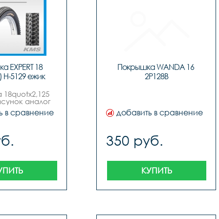
а EXPERT 18 
Покрышка WANDA 16 
5) H-5129 ежик
2P128B
18quotх2,125 
исунок аналог 
г н-5129 
ь в сравнение
добавить в сравнение
quot, бренд 
ertquot, с 
влением 
б.
350 руб.
онентов, 
ющих запах.
УПИТЬ
КУПИТЬ