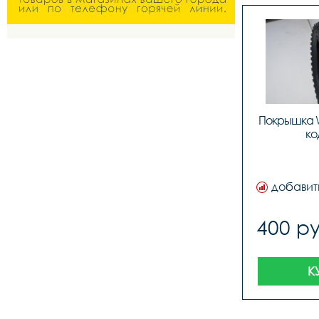
Покрышка WT
ко
добавит
400 ру
К