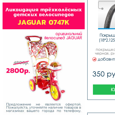
Покрышк
(18*2.12
покрышка 
черная, р
чаоян
добавит
quotежик
quotexp
доба
350 ру
комп
устраня
К