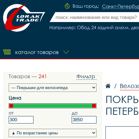
Ваш город:
Санкт-Петербу
Например: Обод 24 задний алюм. двойн
каталог товаров
Товаров —
241
Фильтр
Велоз
/
ПОКРЫ
Цена
ПЕТЕРБ
от
до