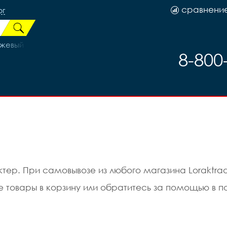
сравнени
рг
нжевый
8-800
ер. При самовывозе из любого магазина Loraktrad
ьте товары в корзину или обратитесь за помощью 