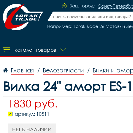
Ваш город:
Санкт-Петербу
Например: Lorak Race 26 Матовый Зел
каталог товаров
Главная
Велозапчасти
Вилки и амо
/
/
Вилка 24" аморт ES-1
1830 руб.
артикул: 10511
НЕТ В НАЛИЧИИ