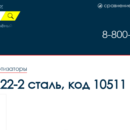
сравнени
рг
ёный 13р (на рост 130-148)
8-800
ртизаторы
22-2 сталь, код 1051