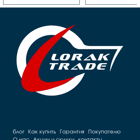
Трещотка/звёздочка/
Втулка задняя	- Сталь, 
кассета	- Звездочка, 
под гайку

18Т

Трещотка/звёздо
Обод	- Алюминий, 
кассета	- Звездочка, 
одинарный

18Т

Покрышки	- 14"х1,75

Тормоза	- Ножной

Крылья	- Есть

Обод	- Алюминий, 
Педали	- Пластик

одинарный

Вес	- 10.7 кг
Покрышки	- 14"х1,75

Крылья	- Есть

Педали	- Пластик

Вес	- 9.76 кг
блог
Как купить
Гарантия
Покупателю
О нас
Акции и скидки
контакты