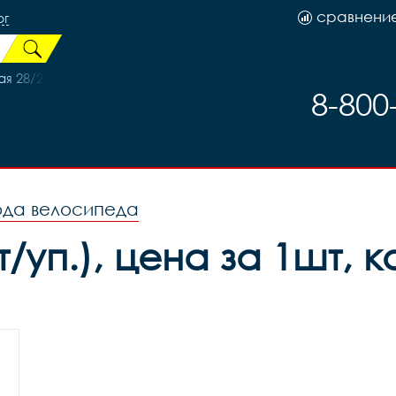
сравнени
рг
я 28/29*2,1/2,5 AV48MM
8-800
ода велосипеда
п.), цена за 1шт, ко