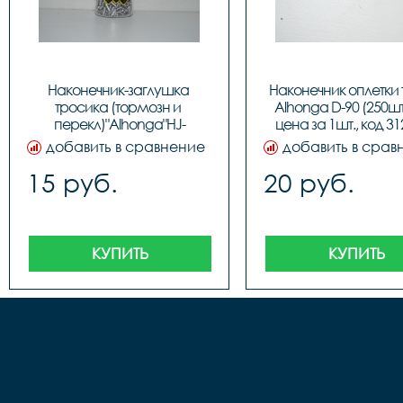
Наконечник-заглушка 
Наконечник оплетки 
тросика (тормозн и 
Alhonga D-90 (250шт-
перекл)"Alhonga"HJ-
цена за 1шт., код 3
D1001,ЦЕНА ЗА 1шт., код 
добавить в сравнение
добавить в срав
40706
15 руб.
20 руб.
КУПИТЬ
КУПИТЬ