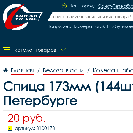
Ваш город:
Санкт-Петербу
Например: Камера Lorak IND бутилова
каталог товаров
Главная
Велозапчасти
Колеса и об
/
/
Спица 173мм (144шт/у
Петербурге
20 руб.
артикул: 3100173