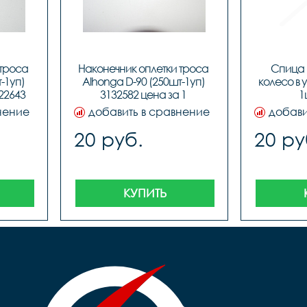
троса 
Наконечник оплетки троса 
Спица 1
1уп) 
Alhonga D-90 (250шт-1уп) 
колесо в у
122643
3132582 цена за 1 
1
наконечник
нение
добавить в сравнение
добави
20 руб.
20 ру
КУПИТЬ