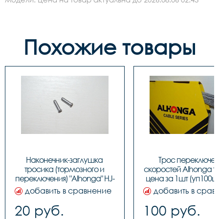
Похожие товары
Наконечник-заглушка 
Трос переключен
тросика (тормозного и 
скоростей Alhonga та
переключения) "Alhonga" HJ-
цена за 1шт (уп100шт.
D1001, код 3122641
40708
добавить в сравнение
добавить в срав
20 руб.
100 руб.