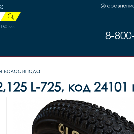
сравнени
рг
160 мм Sshine + фланец под накруч.Диск
8-800
я велосипеда
,125 L-725, код 24101