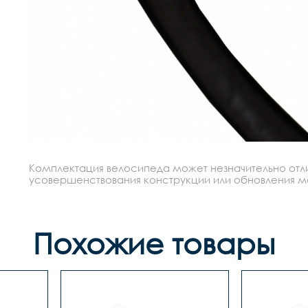
Комплектация велосипеда может незначительно отлич
усовершенствования конструкции или обновления моде
Похожие товары