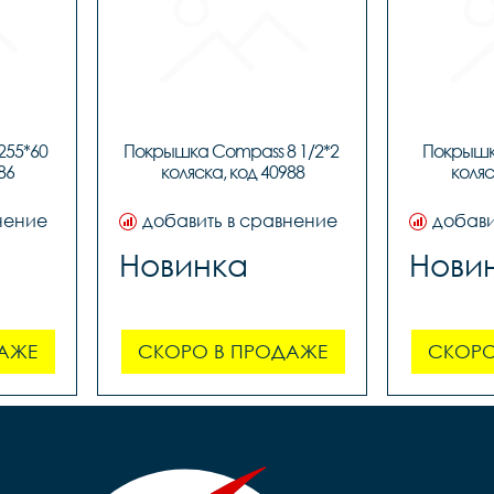
55*60 
Покрышка Compass 8 1/2*2 
Покрышка
86
коляска, код 40988
коляс
нение
добавить в сравнение
добави
Новинка
Нови
АЖЕ
СКОРО В ПРОДАЖЕ
СКОРО