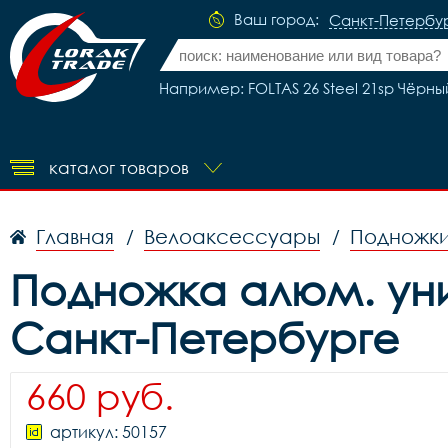
Ваш город:
Санкт-Петербу
Например: FOLTAS 26 Steel 21sp Чёрн
каталог товаров
Главная
Велоаксессуары
Подножки
/
/
Подножка алюм. унив
Санкт-Петербурге
660 руб.
артикул: 50157