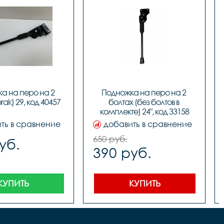
а на перо на 2 
Подножка на перо на 2 
rak) 29, код 40457
болтах (без болтов в 
комплекте) 24", код 33158
ть в сравнение
добавить в сравнение
650 руб.
уб.
390 руб.
КУПИТЬ
КУПИТЬ