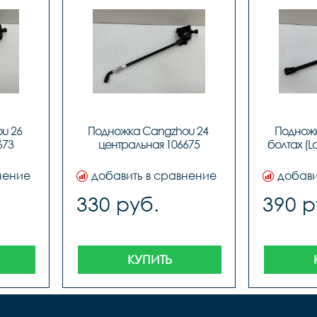
 26 
Подножка Сangzhou 24 
Подножк
673
центральная 106675
болтах (Lo
нение
добавить в сравнение
добави
330 руб.
390 р
КУПИТЬ