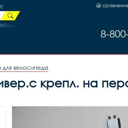
сравнени
рг
ый/Синий
8-800
 для велосипеда
ер.с крепл. на перо