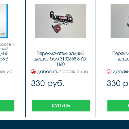
остей 
ный, 
ний 
Переключатель задний 
Переклю
58-6
дешев. болт 3132658-8 YD-
дешев
H60
нение
добавить в сравнение
добави
330 руб.
330 р
КУПИТЬ