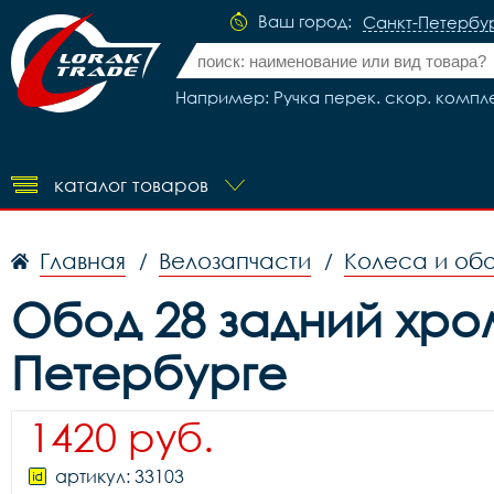
Ваш город:
Санкт-Петербу
Например: Ручка перек. скор. комплек
каталог товаров
Главная
Велозапчасти
Колеса и об
/
/
Обод 28 задний хром
Петербурге
1420 руб.
артикул: 33103