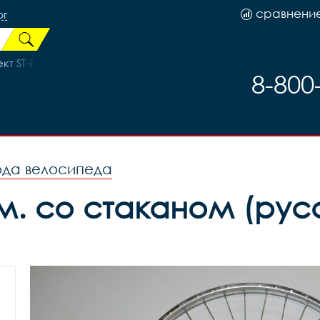
сравнени
рг
т ST-EF51 (3L+7R) АНАЛОГ., код 699
8-800
ода велосипеда
. со стаканом (русс