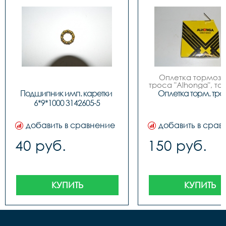
Оплетка тормозно
троса "Alhonga", то
5мм, витое сечение,
Подшипник имп. каретки 
Оплетка торм. тро
черный,  цена за 1
6*9*1000 3142605-5
бухте 50м, упаков
картонный бокс, Т
добавить в сравнение
добавить в срав
40 руб.
150 руб.
КУПИТЬ
КУПИТЬ