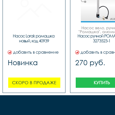
Насос вело, ручно
"Ромашка", алюмин
обратным толст
Насос Lorak ромашка 
Насос ручной РОМ
штоком, шланг 
новый, код 40939
3273523-1
наконечнико
добавить в сравнение
добавить в срав
Новинка
270 руб.
СКОРО В ПРОДАЖЕ
КУПИТЬ