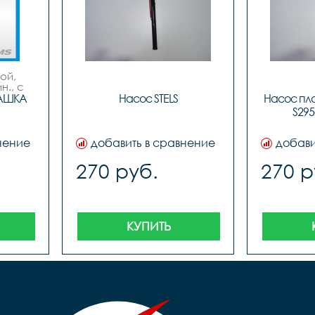
й, 
., с 
ым 
АШКА 
Насос STELS
Насос пла
с 
S295-
м
нение
добавить в сравнение
добави
270 руб.
270 р
КУПИТЬ