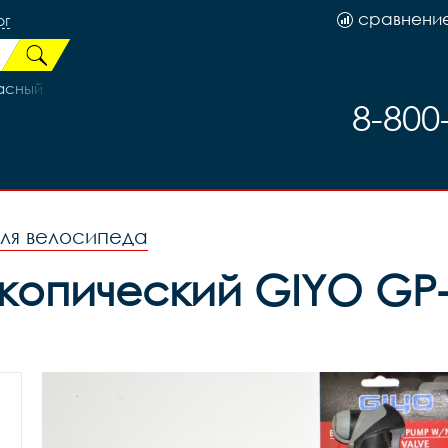
сравнени
рг
расный
8-800
ля велосипеда
копический GIYO GP-7