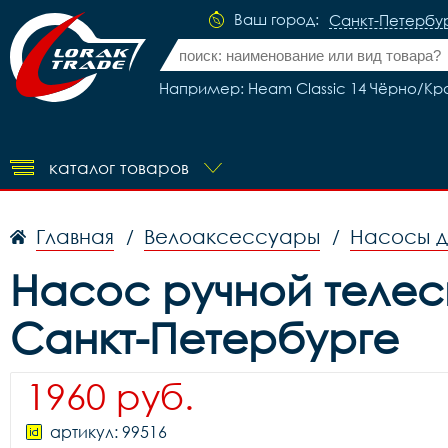
Ваш город:
Санкт-Петербу
Например: Heam Classic 14 Чёрно/К
каталог товаров
Главная
Велоаксессуары
Насосы д
/
/
Насос ручной телес
Санкт-Петербурге
1960 руб.
артикул: 99516