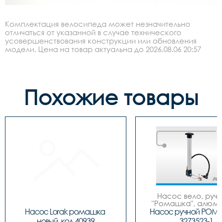
Комплектация велосипеда может незначительно
отличаться от указанной в случае технического
усовершенствования конструкции или обновления
модели. Цена на товар актуальна до 2026.08.06 20:57
Похожие товары
Насос вело, ручно
"Ромашка", алюмин
обратным толст
Насос Lorak ромашка 
Насос ручной РОМ
штоком, шланг 
новый, код 40939
3273523-1