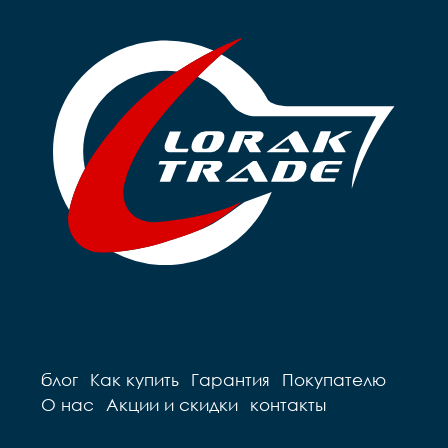
Цепь		Z

Цепь		Z

Каретка		сталь 
Каретка		сталь 
картридж 

картридж 

Тормоза		Bolids disc 
Тормоза		Bolids disc 
механика ротор 160мм

механика ротор 1
Покрышки		Wanda 
Покрышки		Wanda 
26"

26"

Втулки		сталь

Втулки		сталь

Обода		ALLOY 
Обода		ALLOY 
двойной высокий

двойной высоки
Рулевая		FP 
Рулевая		FP 
безрезьбовая

безрезьбовая

Вынос		сталь

Вынос		сталь

Руль		steel широкий

Руль		steel широкий

Грипсы		black

Грипсы		black

Седло		black

Седло		black

Педали		пластиковые

Педали		пластиковые

Подседельный штырь		
Подседельный штырь	
stee
steel
блог
Как купить
Гарантия
Покупателю
О нас
Акции и скидки
контакты