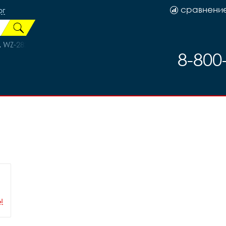
сравнени
рг
. WZ-282R кассета ПРОМА 32H барабан 7ск. код 33410
8-800
ы