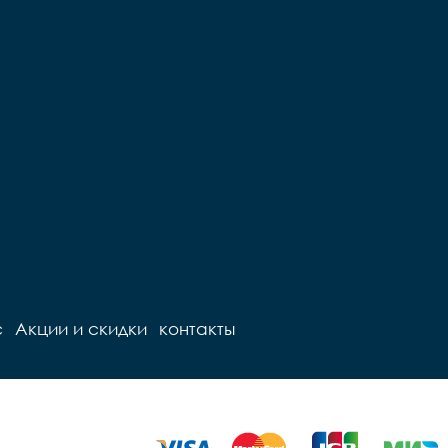
Задние звезды (кассета) 		
-	

Втулки 		KT сталь

Покрышки 		Lorak 16 с 
внешней полосой	

Обода 		алюминий 
белый	

Цепь		KMC Z410	

Руль 		Lorak Steel	

Вынос 		Steel	

Подседельный штырь 		
Lorak Steel	

Седло 		Lorak white	

Педали 		пластик	

Вес 		9.5 кг	
с
Акции и скидки
контакты