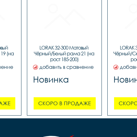
вый 
LORAK 32-300 Матовый 
LORAK 3
9 (на 
Чёрный/Белый рама 21 (на 
Чёрный/Се
рост 185-200)
ро
нение
добавить в сравнение
добави
Новинка
Нови
АЖЕ
СКОРО В ПРОДАЖЕ
СКОРО