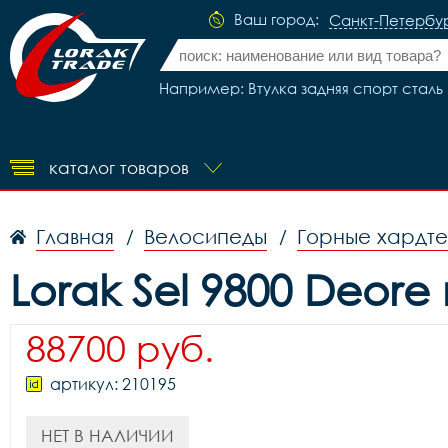
Ваш город:
Санкт-Петербу
Например: Втулка задняя спорт сталь 7
каталог товаров
Главная
Велосипеды
Горные хардт
/
/
Lorak Sel 9800 Deore
88700 руб.
артикул: 210195
НЕТ В НАЛИЧИИ