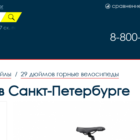
сравнени
рг
 ск. по трещетку 32H, код 99608
8-800
ейлы
29 дюймов горные велосипеды
/
 в Санкт-Петербурге