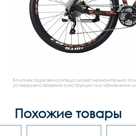
Комплектация велосипеда может незначительно отлич
усовершенствования конструкции или обновления моде
Похожие товары