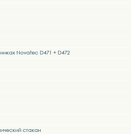
иках Novatec D471 + D472
нический стакан