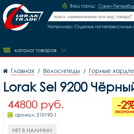
Ваш город:
Санкт-Петербу
Например: Сиденье на независимых пр
каталог товаров
Главная
Велосипеды
Горные хардт
/
/
Lorak Sel 9200 Чёрн
44800 руб.
-2
эконом
артикул: 210190-1
НЕТ В НАЛИЧИИ