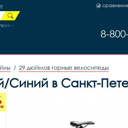
сравнени
рг
ужинах AZ-26T-1, код 33252
8-800
ейлы
29 дюймов горные велосипеды
/
ый/Синий в Санкт-Пет
%
ия