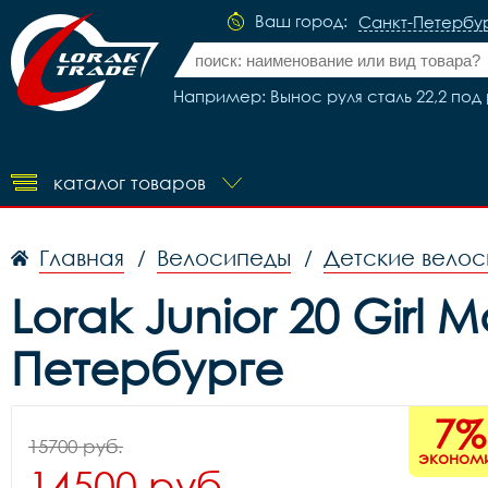
Ваш город:
Санкт-Петербу
Например: Вынос руля сталь 22,2 под р
каталог товаров
Главная
Велосипеды
Детские вело
/
/
Lorak Junior 20 Gir
Петербурге
7%
15700 руб.
эконом
14500 руб.