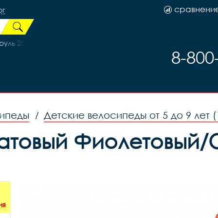
сравнени
рг
уль 25,4, код 41368
8-800
сипеды
Детские велосипеды от 5 до 9 лет (
/
l Матовый Фиолетовый
ия