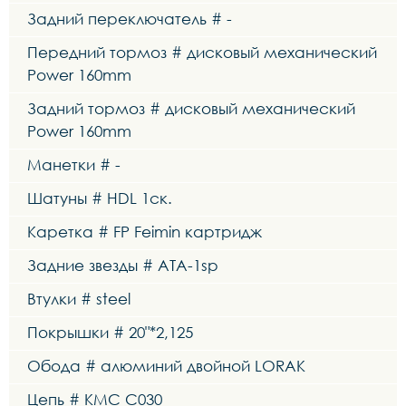
Задний переключатель # -
Передний тормоз # дисковый механический
Power 160mm
Задний тормоз # дисковый механический
Power 160mm
Манетки # -
Шатуны # HDL 1ск.
Каретка # FP Feimin картридж
Задние звезды # ATA-1sp
Втулки # steel
Покрышки # 20"*2,125
Обода # алюминий двойной LORAK
Цепь # KMC C030