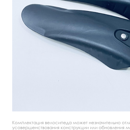
Комплектация велосипеда может незначительно отлич
усовершенствования конструкции или обновления моде