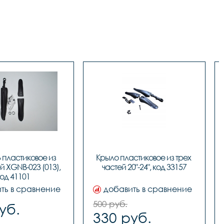
 пластиковое из 
Крыло пластиковое из трех 
й XGNB-023 (013), 
частей 20"-24", код 33157
од 41101
ть в сравнение
добавить в сравнение
500 руб.
уб.
330 руб.