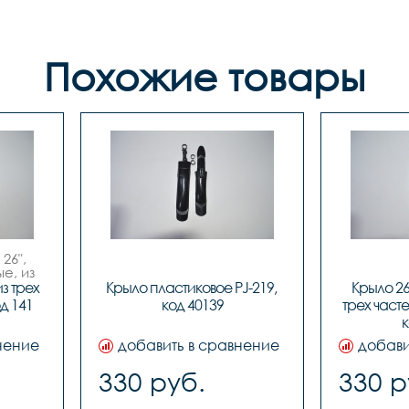
Похожие товары
6", 
, из 
 трех 
Крыло пластиковое PJ-219, 
Крыло 26
од 141
код 40139
трех часте
к
нение
добавить в сравнение
добави
330 руб.
330 р