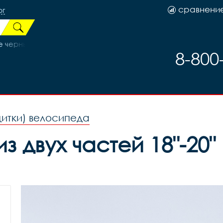
сравнени
рг
черные (Alloy), код 40808
8-800
щитки) велосипеда
 двух частей 18"-20" 