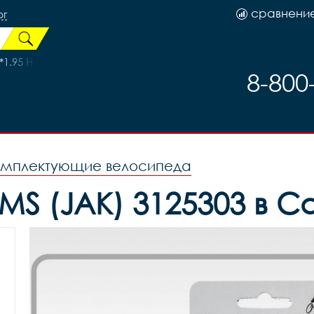
сравнени
рг
.95 H-5183, код 41611
8-800
омплектующие велосипеда
MS (JAK) 3125303 в С