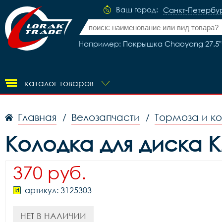
Ваш город:
Санкт-Петербу
Например: Покрышка Chaoyang 27.5"*1
каталог товаров
Главная
Велозапчасти
Тормоза и к
/
/
Колодка для диска K
370 руб.
артикул: 3125303
НЕТ В НАЛИЧИИ