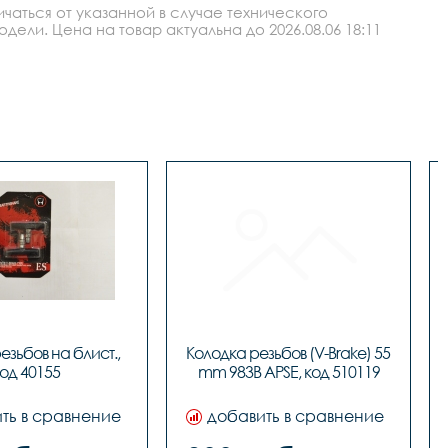
аться от указанной в случае технического
ли. Цена на товар актуальна до 2026.08.06 18:11
зьбов на блист., 
Колодка резьбов (V-Brake) 55 
од 40155
ть в сравнение
добавить в сравнение