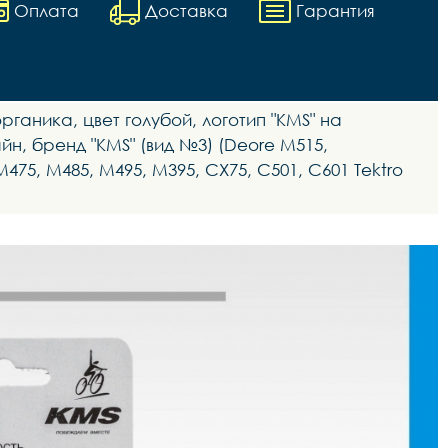
Оплата
Доставка
Гарантия
ганика, цвет голубой, логотип "KMS" на
айн, бренд "KMS" (вид №3) (Deore M515,
75, M485, M495, M395, CX75, C501, C601 Tektro