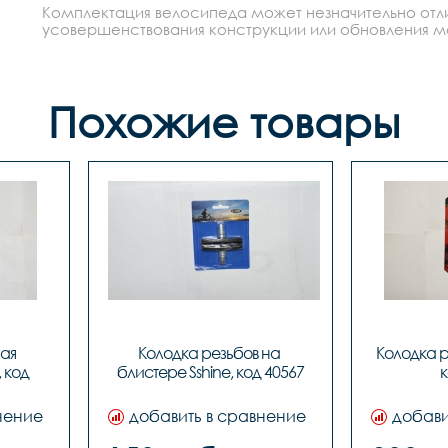
Комплектация велосипеда может незначительно отлич
усовершенствования конструкции или обновления моде
Похожие товары
ая 
Колодка резьбов на 
Колодка ре
 код 
блистере Sshine, код 40567
к
нение
добавить в сравнение
добави