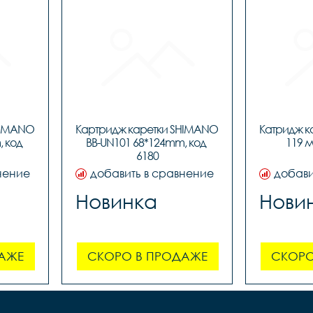
HIMANO 
Картридж каретки SHIMANO 
Катридж к
 код 
BB-UN101 68*124mm, код 
119 м
6180
нение
добавить в сравнение
добави
Новинка
Нови
АЖЕ
СКОРО В ПРОДАЖЕ
СКОРО