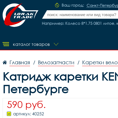
Ваш город:
Санкт-Петербу
Например: Колесо 8*1.75 0801 литое, 
каталог товаров
Главная
Велозапчасти
Каретки вел
/
/
Катридж каретки KENL
Петербурге
590 руб.
артикул: 40252