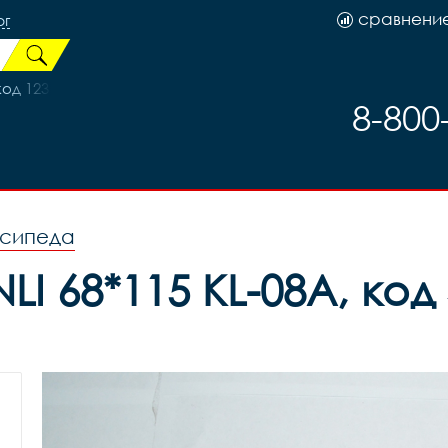
сравнени
рг
код 123
8-800
осипеда
I 68*115 KL-08A, код 