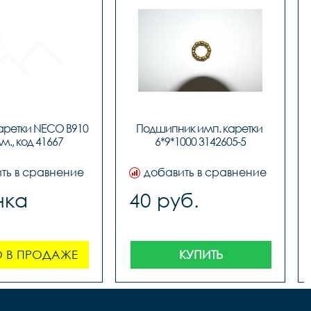
аретки NECO B910 
Подшипник имп. каретки 
м., код 41667
6*9*1000 3142605-5
ть в сравнение
добавить в сравнение
нка
40 руб.
 В ПРОДАЖЕ
КУПИТЬ