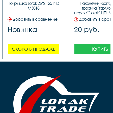
Покрышка Lorak 26*2,125 IND 
Наконечник-заглу
M5018
тросика (тормозн
перекл)"Lorak", ЦЕНА З
(100шт в бутылк
добавить в сравнение
добавить в срав
Новинка
20 руб.
СКОРО В ПРОДАЖЕ
КУПИТЬ