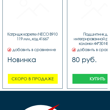
Катридж каретки NECO B910 
Подшипник для
119 мм., код 41667
интегрированной ру
колонки 44*30 NE
BBFHST11, код 91
добавить в сравнение
добавить в срав
Новинка
80 руб.
СКОРО В ПРОДАЖЕ
КУПИТЬ