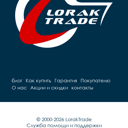
Седло		детское на 
пружинах

пружинах

Педали		Пластиковые

Педали		Пластиковые

Подседельный штырь	
Подседельный штырь		
сталь

сталь

Вес		10.2 к
Вес		9.7 кг
блог
Как купить
Гарантия
Покупателю
О нас
Акции и скидки
контакты
© 2000-2026 LorakTrade
Служба помощи и поддержки