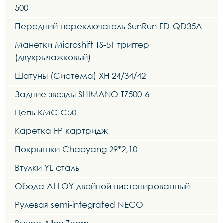
500
Передний переключатель SunRun FD-QD35A
Манетки Microshift TS-51 триггер
(двухрычажковый)
Шатуны (Система) XH 24/34/42
Задние звезды SHIMANO TZ500-6
Цепь KMC C50
Каретка FP картридж
Покрышки Chaoyang 29*2,10
Втулки YL сталь
Обода ALLOY двойной пистонированный
Рулевая semi-integrated NECO
Вынос Alloy Zoom