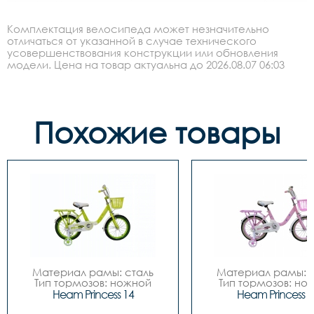
Комплектация велосипеда может незначительно
отличаться от указанной в случае технического
усовершенствования конструкции или обновления
модели. Цена на товар актуальна до 2026.08.07 06:03
Похожие товары
Материал рамы: сталь

Материал рамы: с
Тип тормозов: ножной

Тип тормозов: нож
Диаметр колес: 14

Диаметр колес: 
Heam Princess 14
Heam Princess 1
Цвета		Зелёный-
Цвета		Зелёный-
белый, Розовый-белый

белый, Розовый-бе