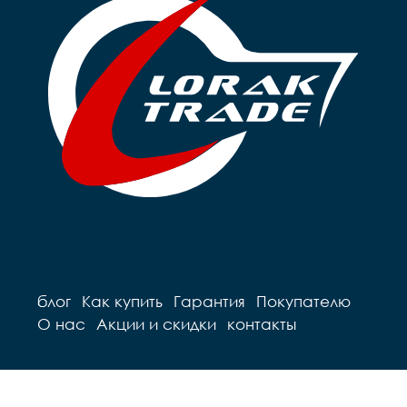
Рулевая		резьбовая

Вынос		сталь

Вынос		сталь

Руль		steel 

Руль		steel 

Грипсы		цветные

Грипсы		цветные

Седло		детское на 
Седло		детское на 
пружинах

пружинах

Педали		Пластиковые

Педали		Пластиковые

Подседельный штырь	
Подседельный штырь		
сталь

сталь

Вес		10.2 к
Вес		9.7 кг
блог
Как купить
Гарантия
Покупателю
О нас
Акции и скидки
контакты