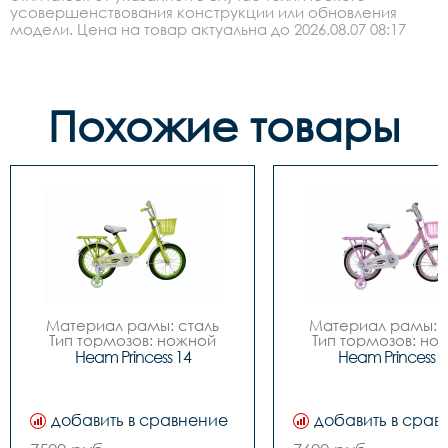
усовершенствования конструкции или обновления
модели. Цена на товар актуальна до 2026.08.07 08:17
Похожие товары
Материал рамы: сталь

Материал рамы: с
Тип тормозов: ножной

Тип тормозов: нож
Диаметр колес: 14

Диаметр колес: 
Heam Princess 14
Heam Princess 1
Цвета		Зелёный-
Цвета		Зелёный-
белый, Розовый-белый

белый, Розовый-бе
Вилка		сталь

Вилка		сталь

Задний переключатель		
Задний переключател
добавить в сравнение
добавить в срав
-

-

Передний переключатель		
Передний переключа