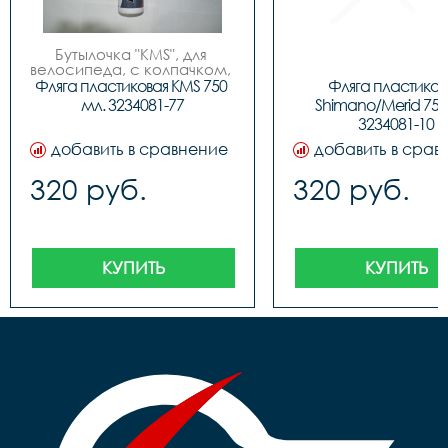
Бутылочка "KMS", для 
велосипеда, с колпачком, 
пластиковая, 750мл, 3 
Фляга пластиковая KMS 750 
Фляга пластикова
цвета (бело/синие, бело/
мл. 3234081-77
Shimano/Merid 750 
красные, бело/зеленые), 
3234081-10
фирменный дизайн.
добавить в сравнение
добавить в срав
320 руб.
320 руб.
КУПИТЬ
КУПИТЬ