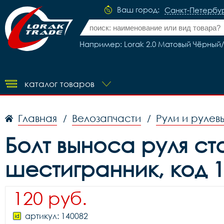
Ваш город:
Санкт-Петербу
Например: Lorak 2.0 Матовый Чёрный/З
каталог товаров
Главная
Велозапчасти
Рули и рулев
/
/
Болт выноса руля ста
шестигранник, код 1
120 руб.
артикул: 140082