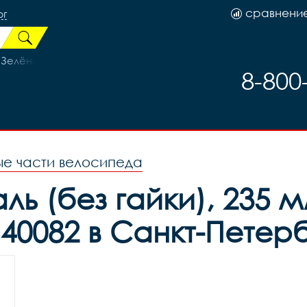
сравнени
рг
елёный рама 21 (на рост 183-190) (27.5)
8-800
ые части велосипеда
ль (без гайки), 235 
40082 в Санкт-Петер