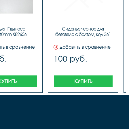
для 1" выноса 
Сиденье черное для 
40mm Х82656
беговела с болтом, код 361
ть в сравнение
добавить в сравнение
б.
100 руб.
КУПИТЬ
КУПИТЬ