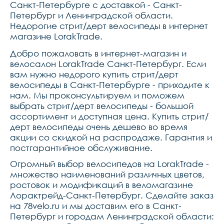
1,вынос kore riviera, 
Санкт-Петербурге с доставкой - Санкт-
алюминий, a-head, 31,8 
Петербург и Ленинградской области.
мм, 42,5 мм,задний 
Недорогие стрит/дерт велосипеды в интернет
переключатель нет,грипсы 
125 мм, резина,каретка 
магазине LorakTrade.
bmx 4 euro-type, 
конусная,подседельный 
Добро пожаловать в интернет-магазин и
штырь 30,9,кассета 
велосалон LorakTrade Санкт-Петербург. Если
joytech 11t 
drive,подседельный зажим 
вам нужно недорого купить стрит/дерт
34,9,количество звезд в 
велосипеды в Санкт-Петербурге - приходите к
кассете 1,крылья 
нет,система bmx-type, 
нам. Мы проконсультируем и поможем
хром-молибден,подножка 
выбрать стрит/дерт велосипеды - большой
нет,количество звезд 
ассортимент и доступная цена. Купить стрит/
системы 1,отражатели 
да,цепь kmc z51,звонок 
дерт велосипеды очень дешево во время
нет,педали kore riviera, 
акции со скидкой на распродаже. Гарантия и
пластик,тип рамы 
хардтейл,диаметр 
постгарантийное обслуживание.
колес26,
Огромный выбор велосипедов на LorakTrade -
множество наименований различных цветов,
ростовок и модификаций в веломагазине
Лорактрейд-Санкт-Петербург. Сделайте заказ
на 78velo.ru и мы доставим его в Санкт-
Петербург и городам Ленинградской области: